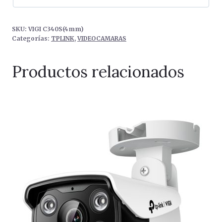
MP
cantidad
SKU:
VIGI C340S(4mm)
Categorías:
TPLINK
,
VIDEOCAMARAS
Productos relacionados