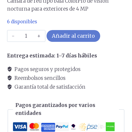
Cámara de red tipo bala ColorPro de visión
nocturna para exteriores de 4 MP
6 disponibles
Cámara
Añadir al carrito
de
red
Entrega estimada: 1–7 días hábiles
tipo
bala
Pagos seguros y protegidos
ColorPro
Reembolsos sencillos
de
Garantía total de satisfacción
visión
nocturna
Pagos garantizados por varios
para
entidades
exteriores
de
4