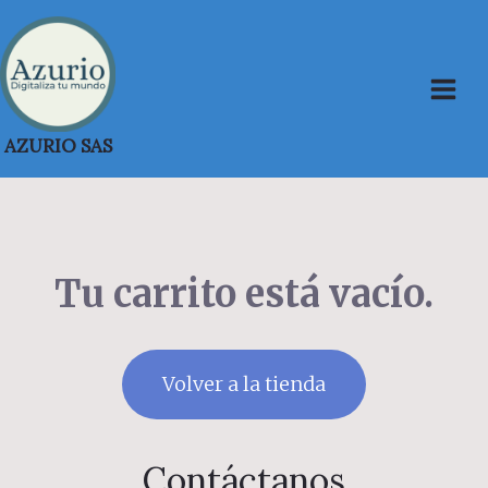
Saltar
al
contenido
AZURIO SAS
Tu carrito está vacío.
Volver a la tienda
Contáctanos