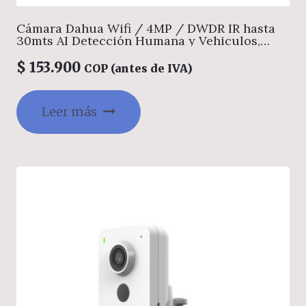
Cámara Dahua Wifi / 4MP / DWDR IR hasta
30mts AI Detección Humana y Vehiculos,
Puerto de Alarma Externo, Administración
Web, PoE, Alarma por Sonido Anormal, WIFI 6,
$
153.900
COP (antes de IVA)
Audio vidireccional, Soporta Micro SD hasta
256GB Gestion desde la App DMSS (Dahua)
Leer más