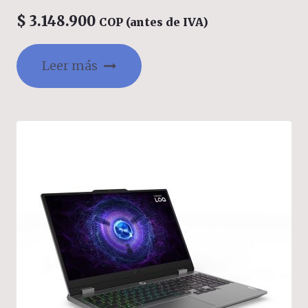
Memoria 16GB Estado Solido 512GB Windows
11 Home con Lector de Huella Color Gris
$
3.148.900
COP (antes de IVA)
Leer más