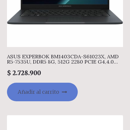
ASUS EXPERBOK BM1403CDA-S61023X, AMD
R5-7535U, DDR5 8G, 512G 2280 PCIE G4,4.0
FHD ANTI-GLA, WIN11 PRO
$
2.728.900
Añadir al carrito