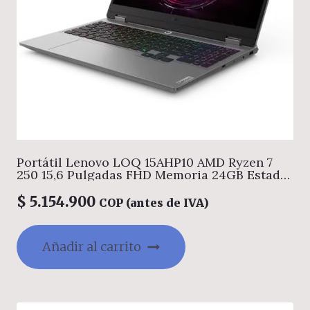
Portátil Lenovo LOQ 15AHP10 AMD Ryzen 7
250 15,6 Pulgadas FHD Memoria 24GB Estado
Solido 512GB Tarjeta de Video Nvidia RTX
5050 8GB Windows 11 Home Color Gris.
$
5.154.900
COP (antes de IVA)
Añadir al carrito