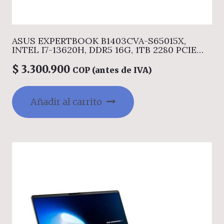
ASUS EXPERTBOOK B1403CVA-S65015X,
INTEL I7-13620H, DDR5 16G, 1TB 2280 PCIE
G4, 14.0 FHD, WIN11 PRO
$
3.300.900
COP (antes de IVA)
Añadir al carrito