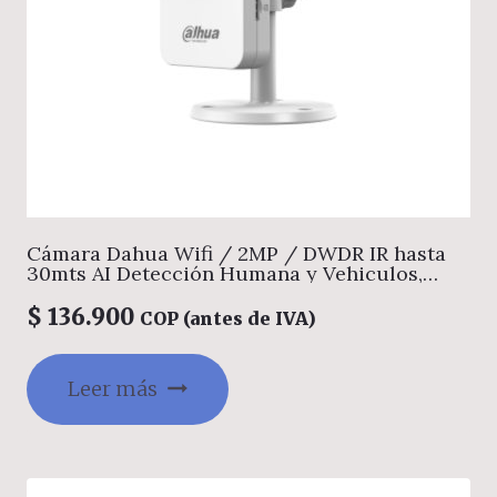
Cámara Dahua Wifi / 2MP / DWDR IR hasta
30mts AI Detección Humana y Vehiculos,
Puerto de Alarma Externo, Administración
Web, PoE, Alarma por Sonido Anormal, WIFI 6,
$
136.900
COP (antes de IVA)
Audio vidireccional, Soporta Micro SD hasta
256GB, Gestion desde la App DMSS (Dahua)
Leer más