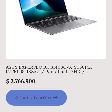
ASUS EXPERTBOOK B1403CVA-S65014X
INTEL I5-1335U / Pantalla: 14 FHD /
Memoria: 8G DDR5/ Disco Duro: 512 GB M.2
/WIN11 PRO / 1 año garantia
$
2.766.900
Añadir al carrito