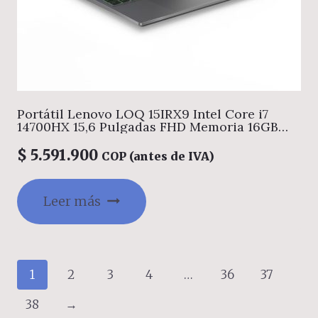
Portátil Lenovo LOQ 15IRX9 Intel Core i7
14700HX 15,6 Pulgadas FHD Memoria 16GB
Estado Solido 512GB Tarjeta de Video Nvidia
RTX 4060 8GB Windows 11 Home Color Gris.
$
5.591.900
COP (antes de IVA)
Leer más
1
2
3
4
…
36
37
38
→