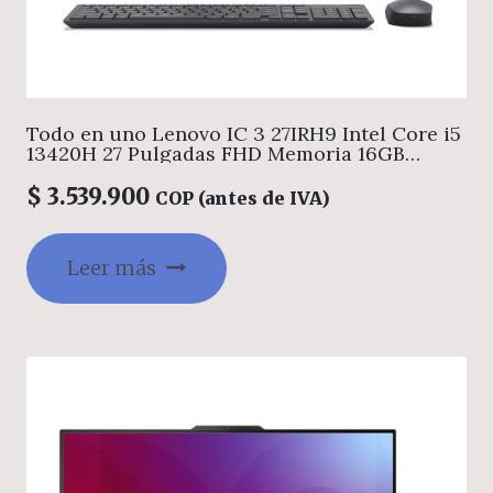
Todo en uno Lenovo IC 3 27IRH9 Intel Core i5
13420H 27 Pulgadas FHD Memoria 16GB
Estado Solido 512GB Windows home Color
Gris
$
3.539.900
COP (antes de IVA)
Leer más