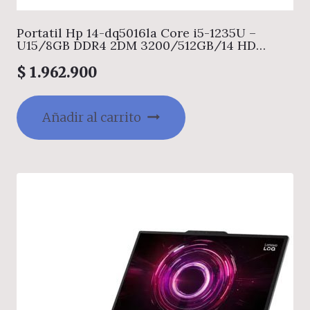
Portatil Hp 14-dq5016la Core i5-1235U –
U15/8GB DDR4 2DM 3200/512GB/14 HD
Brightview SVA 250 nits Narrow border
ultraslim/UMA/Natural Silver (FF+) + NSV –
$
1.962.900
720p TNR/FREEDOS
Añadir al carrito