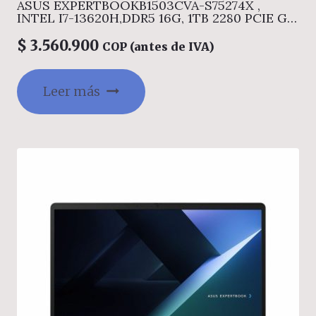
ASUS EXPERTBOOKB1503CVA-S75274X ,
INTEL I7-13620H,DDR5 16G, 1TB 2280 PCIE G4,
15.6 FHD , WIN11 PRO
$
3.560.900
COP (antes de IVA)
Leer más