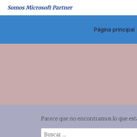
Saltar
Somos Microsoft Partner
al
contenido
Página principal
Parece que no encontramos lo que est
Buscar: