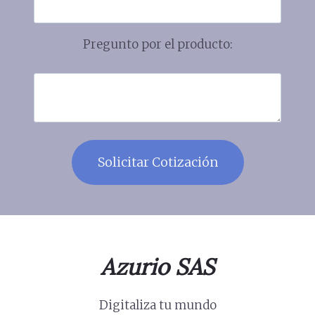
Pregunto por el producto:
Azurio SAS
Digitaliza tu mundo