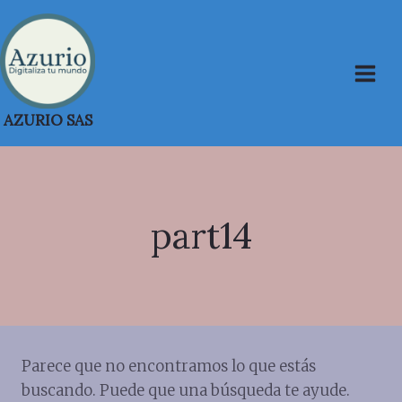
Saltar
al
contenido
AZURIO SAS
part14
Parece que no encontramos lo que estás
buscando. Puede que una búsqueda te ayude.