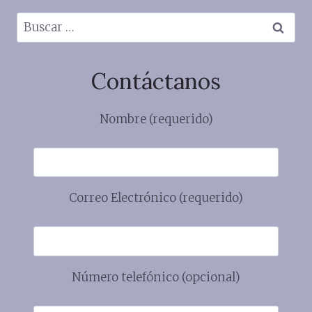
Buscar:
Contáctanos
Nombre (requerido)
Correo Electrónico (requerido)
Número telefónico (opcional)