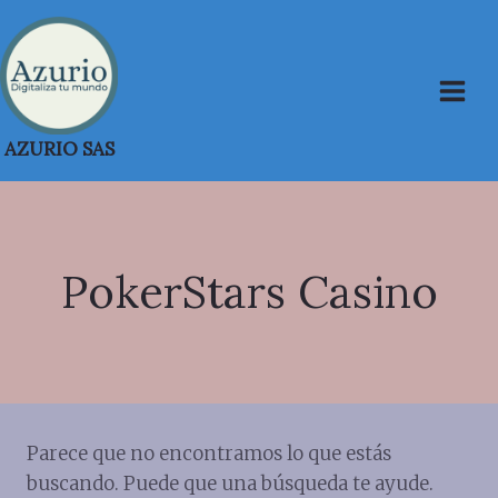
Saltar
al
contenido
AZURIO SAS
PokerStars Casino
Parece que no encontramos lo que estás
buscando. Puede que una búsqueda te ayude.