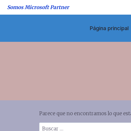
Saltar
Somos Microsoft Partner
al
contenido
Página principal
Parece que no encontramos lo que est
Buscar: