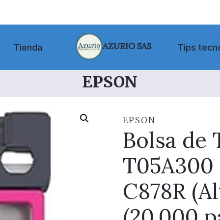
AZURIO SAS
Tienda
Tips tecn
EPSON
EPSON
Bolsa de
T05A300 
C878R (Al
(20.000 p