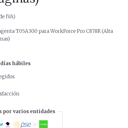
de IVA)
agenta T05A300 para WorkForce Pro C878R (Alta
inas)
días hábiles
egidos
s
isfacción
 por varios entidades