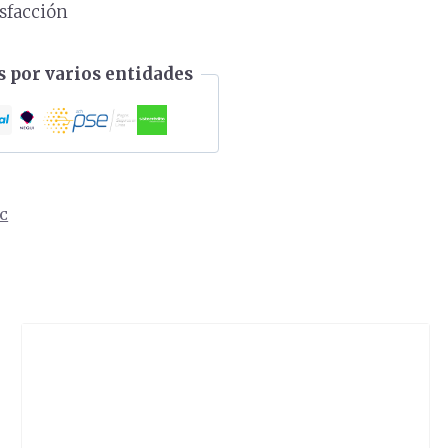
isfacción
 por varios entidades
NC