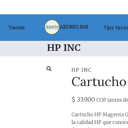
AZURIO SAS
Tienda
Tips tecn
HP INC
HP INC
Cartucho
$
33.900
COP (antes de
Cartucho HP Magenta G
la calidad HP que conoce