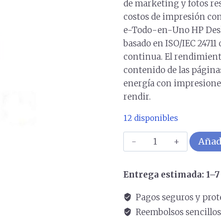
de marketing y fotos res
costos de impresión con 
e-Todo-en-Uno HP Desk
basado en ISO/IEC 24711
continua. El rendimient
contenido de las páginas
energía con impresiones
rendir.
12 disponibles
Cartucho
Añadi
HP
Magenta
Entrega estimada: 1–7 
GT52
cantidad
Pagos seguros y prot
Reembolsos sencillo