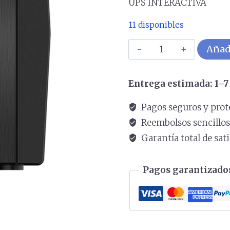
UPS INTERACTIVA
11 disponibles
con
Añadi
supresion).
Incluye
Entrega estimada: 1–7 
software
de
Pagos seguros y prot
monitoreo
Reembolsos sencillo
cantidad
Garantía total de sat
Pagos garantizados