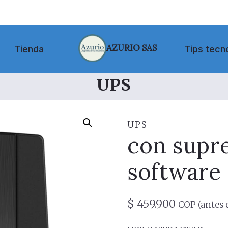
AZURIO SAS
Tienda
Tips tecn
UPS
UPS
con supre
software
$
459.900
COP (antes 