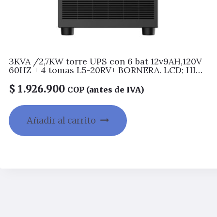
3KVA /2,7KW torre UPS con 6 bat 12v9AH,120V
60HZ + 4 tomas L5-20RV+ BORNERA. LCD; HID
USB, EPO, SNMP slot , RS232. Cargador 1AMP.
Toma de entrada NEMA L5-30P.
$
1.926.900
COP (antes de IVA)
Añadir al carrito