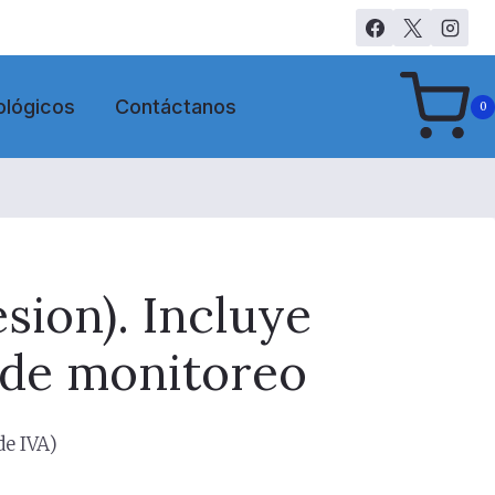
ológicos
Contáctanos
0
sion). Incluye
 de monitoreo
de IVA)