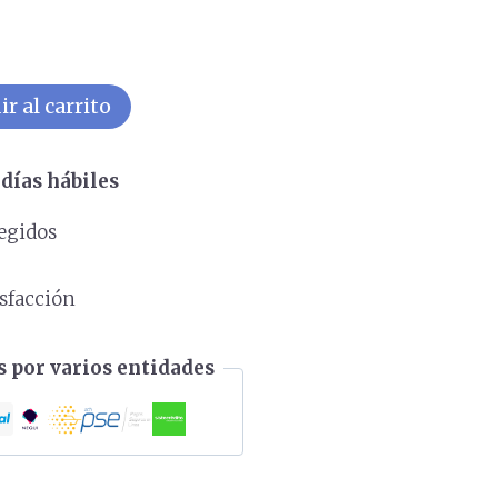
r al carrito
días hábiles
egidos
s
isfacción
 por varios entidades