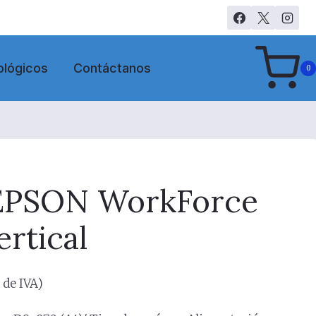
ológicos
Contáctanos
0
EPSON WorkForce
rtical
 de IVA)