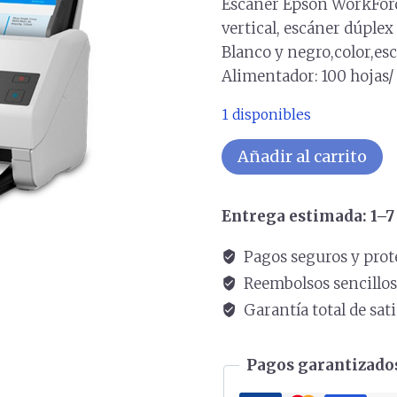
Escáner Epson WorkForc
vertical, escáner dúplex
Blanco y negro,color,esc
Alimentador: 100 hojas/
1 disponibles
Escáner
Añadir al carrito
EPSON
WorkForce
Entrega estimada: 1–7 
DS-
970
Pagos seguros y prot
Vertical
Reembolsos sencillo
cantidad
Garantía total de sat
Pagos garantizados