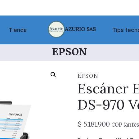
AZURIO SAS
Tienda
Tips tecn
EPSON
EPSON
Escáner 
DS-970 Ve
$
5.181.900
COP (antes