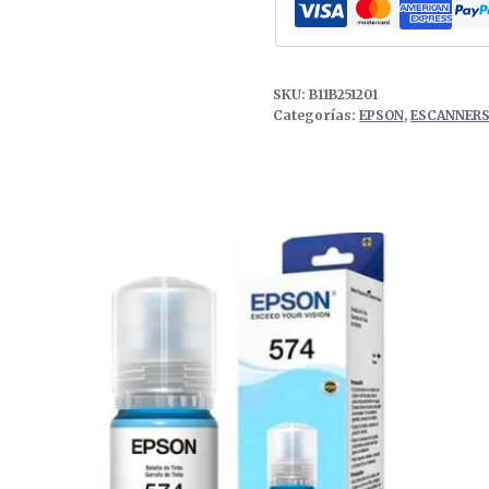
SKU:
B11B251201
Categorías:
EPSON
,
ESCANNER