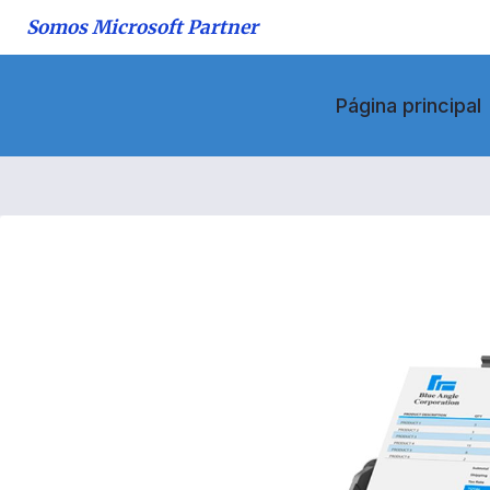
Saltar
Somos Microsoft Partner
al
contenido
Página principal