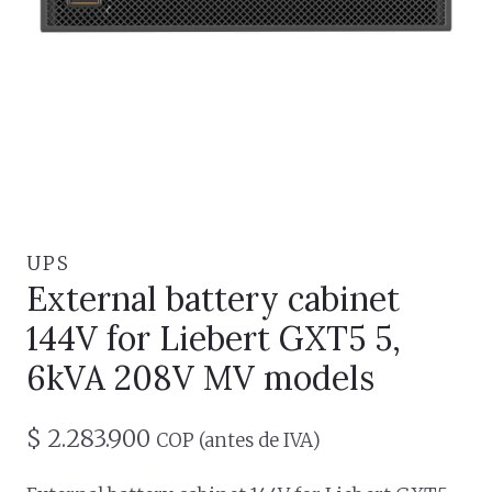
UPS
External battery cabinet
144V for Liebert GXT5 5,
6kVA 208V MV models
$
2.283.900
COP (antes de IVA)