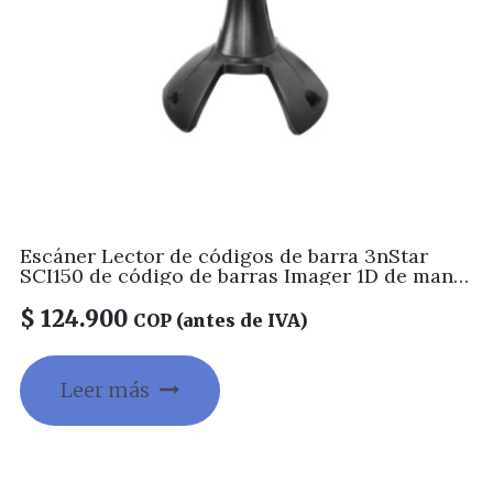
Escáner Lector de códigos de barra 3nStar
SCI150 de código de barras Imager 1D de mano
con base,2500 Pixeles, IP54, 350+/-50 lecturas
por segundo
$
124.900
COP (antes de IVA)
Leer más