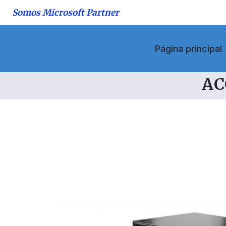
Saltar
Somos Microsoft Partner
al
contenido
Página principal
AC