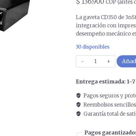
$
136.900
COP (antes 
La gaveta CD350 de 3nSt
integración con impreso
desempeño mecánico ex
30 disponibles
Gaveta
Añadi
De
Dinero
Entrega estimada: 1–7 
3NSTAR
Metálica
Pagos seguros y prot
Con
Reembolsos sencillo
Microswitch
Garantía total de sat
410x420mm
COLOR
Pagos garantizados
Negro