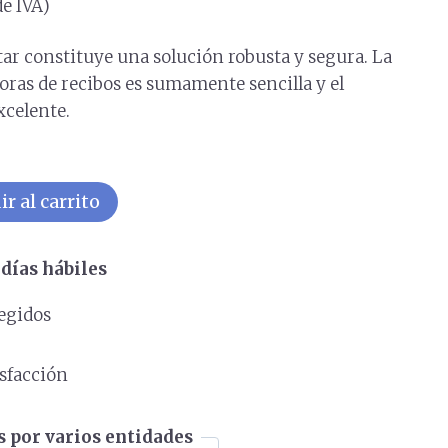
de IVA)
ar constituye una solución robusta y segura. La
ras de recibos es sumamente sencilla y el
celente.
r al carrito
días hábiles
egidos
s
isfacción
 por varios entidades