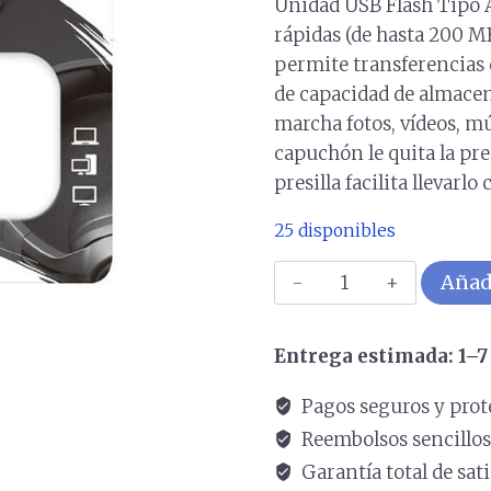
Unidad USB Flash Tipo 
rápidas (de hasta 200 MB
permite transferencias 
de capacidad de almacen
marcha fotos, vídeos, mú
capuchón le quita la pr
presilla facilita llevarl
25 disponibles
Memoria
Añadi
USB
KINGSTON
Entrega estimada: 1–7 
128GB
3.2
Pagos seguros y prot
Gen
Reembolsos sencillo
1
Garantía total de sat
DataTraveler