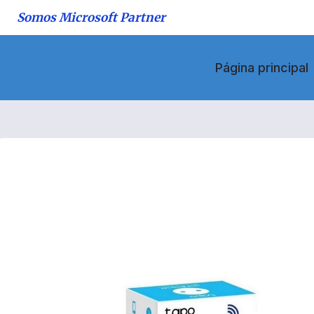
Saltar
Somos Microsoft Partner
al
contenido
Página principal