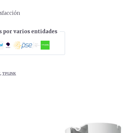
s
isfacción
 por varios entidades
E
,
TPLINK