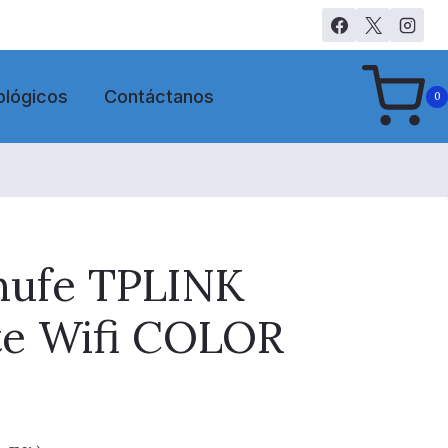
ológicos
Contáctanos
0
hufe TPLINK
te Wifi COLOR