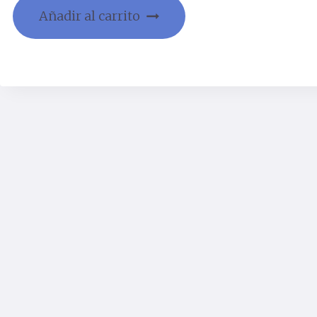
1920×1080), PoE/12V DC, Lente Fijo 4 mm.
Añadir al carrito
INCLUYE Detección Inteligente (Clasifica
Humanos y Vehículos), Detección d