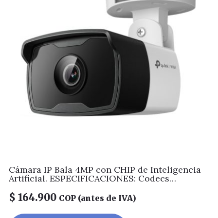
Cámara IP Bala 4MP con CHIP de Inteligencia
Artificial. ESPECIFICACIONES: Codecs
H.265+/H.265/H.264+/H.264, CMOS de
Escaneo Progresivo a 1/3, Color/0.04
$
164.900
COP (antes de IVA)
Lux@F1.6
, 0 Lux con IR/Luz Blanca,
25fps/30fps (2560×1440,2304×1296, 2048×1280,