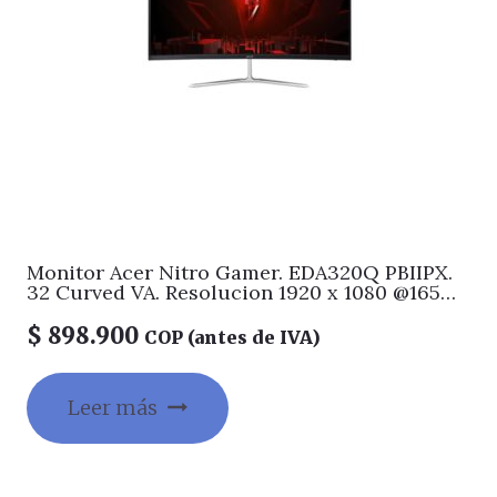
Monitor Acer Nitro Gamer. EDA320Q PBIIPX.
32 Curved VA. Resolucion 1920 x 1080 @165Hz.
Entradas HDMIx2, DP. Response Time 1 ms.
Viewing Angles ‘178°(H),178°(V)
$
898.900
COP (antes de IVA)
Leer más