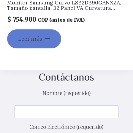
Monitor Samsung Curvo LS32D390GANXZA,
Tamaño pantalla: 32 Panel VA Curvatura
1500R, Brillo: 250cd/m2, Contraste:
3000:1(Typ), Resolución: 1920×1080 Vesa
$
754.900
COP (antes de IVA)
75*75, Tiempo de Respuesta: 4 ms Tasa de
refresco 100 HZ, Conectividad: HDMI- VGA-
Samsung, MagicBright Eco Saving Plus,
Leer más
(incluye cable HDMI) Garantia 3 años
Contáctanos
Nombre (requerido)
Correo Electrónico (requerido)