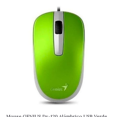
Mouse GENIUS Dx-120 Alámbrico USB Verde