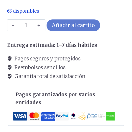
63 disponibles
Mouse
Añadir al carrito
GENIUS
Ergo
Entrega estimada: 1–7 días hábiles
9000s
pro
Pagos seguros y protegidos
Rosado
Reembolsos sencillos
cantidad
Garantía total de satisfacción
Pagos garantizados por varios
entidades