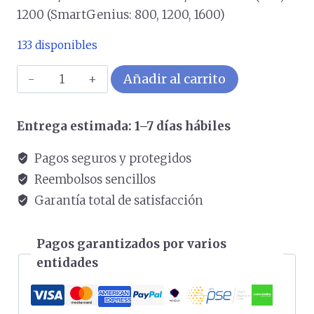
1200 (SmartGenius: 800, 1200, 1600)
133 disponibles
Mouse
Añadir al carrito
GENIUS
Nx
Entrega estimada: 1–7 días hábiles
7015
Inalámbrico
Pagos seguros y protegidos
COLOR
Reembolsos sencillos
Dorado
Garantía total de satisfacción
cantidad
Pagos garantizados por varios
entidades