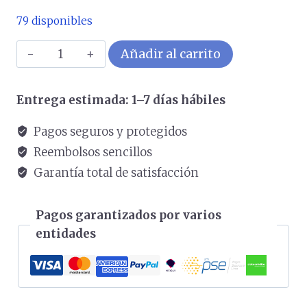
79 disponibles
Palanca
Añadir al carrito
LOGITECH
Gaming
Entrega estimada: 1–7 días hábiles
Cambio
De
Pagos seguros y protegidos
Velocidades
Reembolsos sencillos
COLOR
Garantía total de satisfacción
Negro
cantidad
Pagos garantizados por varios
entidades