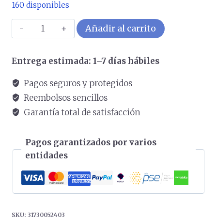
160 disponibles
PARLANTE
Añadir al carrito
BLUETHOO
SP-
Entrega estimada: 1–7 días hábiles
915BT
RED
Pagos seguros y protegidos
cantidad
Reembolsos sencillos
Garantía total de satisfacción
Pagos garantizados por varios
entidades
SKU:
31730052403