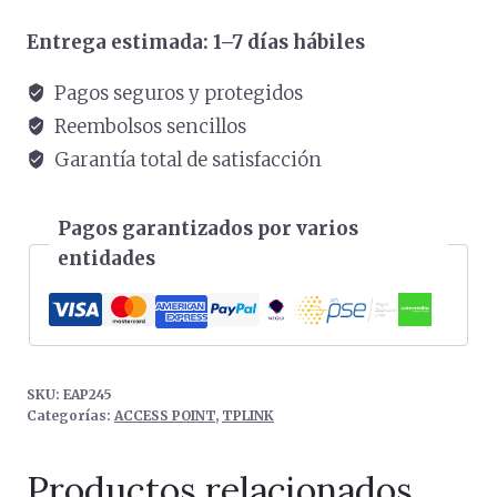
Acceso
Entrega estimada: 1–7 días hábiles
Gigabit
Inalámbrico
Pagos seguros y protegidos
de
Reembolsos sencillos
Doble
Garantía total de satisfacción
Banda
Ac1750
Pagos garantizados por varios
Blanco
entidades
cantidad
SKU:
EAP245
Categorías:
ACCESS POINT
,
TPLINK
Productos relacionados