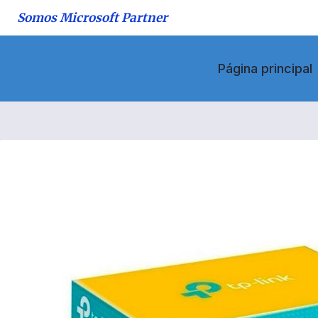
Saltar
Somos Microsoft Partner
al
contenido
Página principal