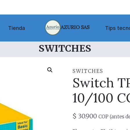
AZURIO SAS
Tienda
Tips tecn
SWITCHES
SWITCHES
Switch T
10/100 C
$
30.900
COP (antes de