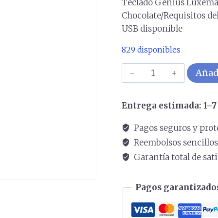
Teclado Genius Luxemat
Chocolate/Requisitos del
USB disponible
829 disponibles
Teclado
Añadi
GENIUS
Luxemate
Entrega estimada: 1–7 
110
USB
Pagos seguros y prot
COLOR
Reembolsos sencillo
Negro
Garantía total de sat
cantidad
Pagos garantizados