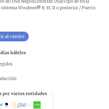
e 110 USB Negro/Linterfaz USB/Tipo de tecla
 sistema Windows® 8, 10, 11 o posterior / Puerto
r al carrito
días hábiles
egidos
s
isfacción
 por varios entidades