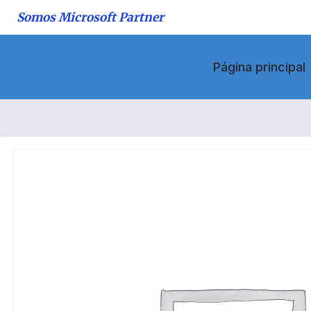
Saltar
Somos Microsoft Partner
al
contenido
Página principal