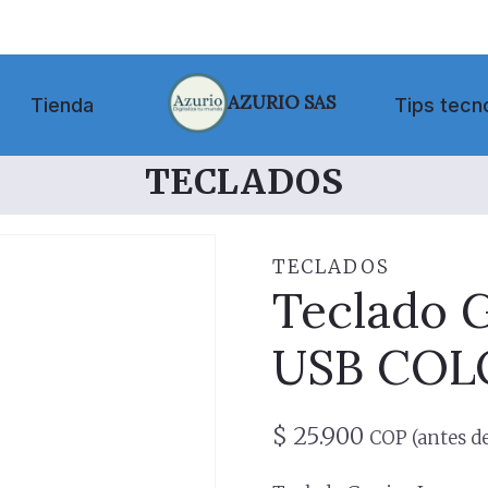
AZURIO SAS
Tienda
Tips tecn
TECLADOS
TECLADOS
Teclado 
USB COL
$
25.900
COP (antes de