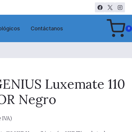
ológicos
Contáctanos
0
GENIUS Luxemate 110
OR Negro
 IVA)