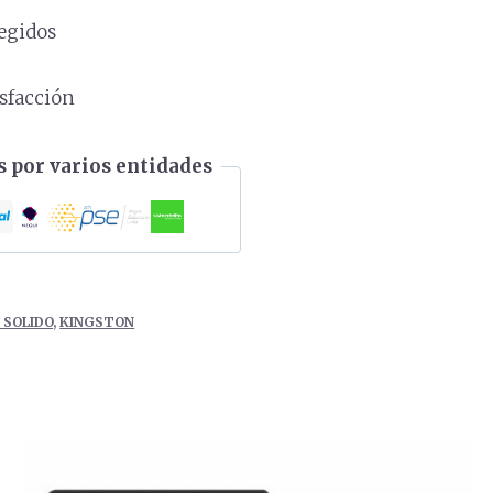
egidos
s
isfacción
 por varios entidades
 SOLIDO
,
KINGSTON