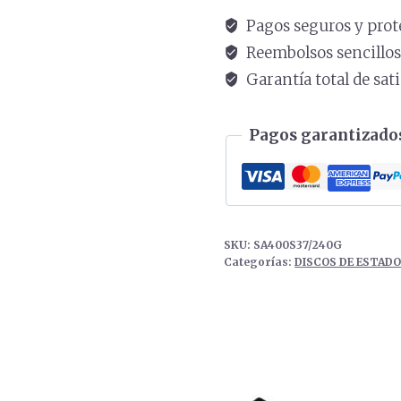
SSD
Pagos seguros y prot
KINGSTON
Reembolsos sencillo
A400
Garantía total de sat
240GB
2.5
Pagos garantizados
COLOR
Negro
cantidad
SKU:
SA400S37/240G
Categorías:
DISCOS DE ESTADO