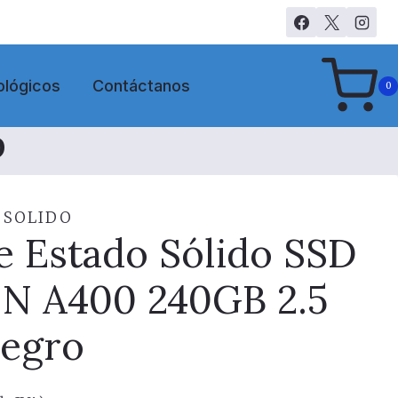
ológicos
Contáctanos
0
O
 SOLIDO
e Estado Sólido SSD
 A400 240GB 2.5
egro