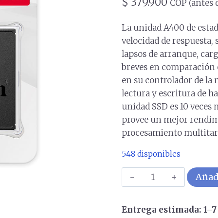
$
379.900
COP (antes 
La unidad A400 de estad
velocidad de respuesta, 
lapsos de arranque, car
breves en comparación 
en su controlador de la
lectura y escritura de h
unidad SSD es 10 veces m
provee un mejor rendimi
procesamiento multitare
548 disponibles
Unidad
Añadi
De
Estado
Entrega estimada: 1–7 
Sólido