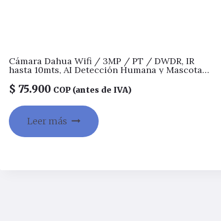
Cámara Dahua Wifi / 3MP / PT / DWDR, IR
hasta 10mts, AI Detección Humana y Mascotas,
Patrullas (Preset Patrol), Auto seguimiento,
Alarma por Sonido Anormal, WIFI 6, Audio
$
75.900
COP (antes de IVA)
bidireccional, Soporta Micro SD hasta 256GB,
Gestión desde la App DMSS (Dahua)
Leer más