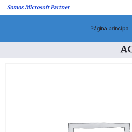
Saltar
Somos Microsoft Partner
al
contenido
Página principal
A