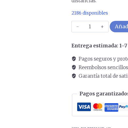
distancias.
2186 disponibles
Video
Añadi
Balun
pasivos
Entrega estimada: 1–7 
4K
que
Pagos seguros y prot
transmiten
Reembolsos sencillo
video
Garantía total de sat
de
hasta
Pagos garantizados
8MP
a
200
metros.
Compatibles