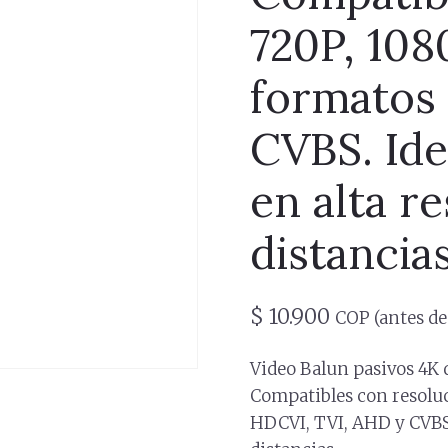
720P, 108
formatos
CVBS. Ide
en alta r
distancias
$
10.900
COP (antes de
Video Balun pasivos 4K 
Compatibles con resoluc
HDCVI, TVI, AHD y CVBS. 