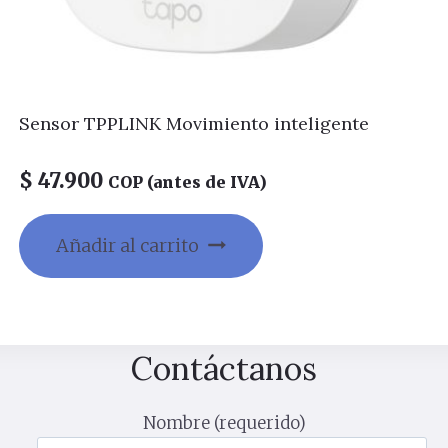
para
vigilancia
en
alta
resolución
Sensor TPPLINK Movimiento inteligente
y
largas
$
47.900
COP (antes de IVA)
distancias.
cantidad
Añadir al carrito
Contáctanos
Nombre (requerido)