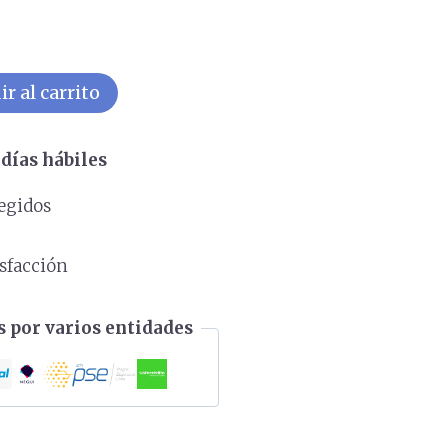
r al carrito
días hábiles
egidos
s
isfacción
 por varios entidades