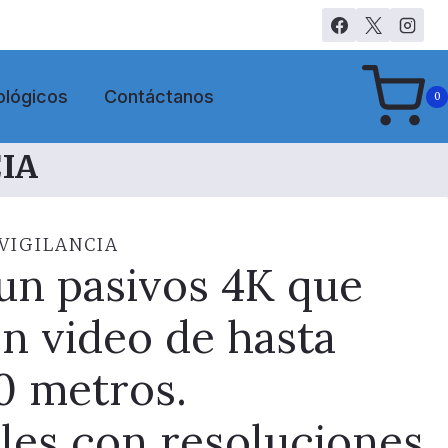
ológicos
Contáctanos
0
IA
VIGILANCIA
un pasivos 4K que
n video de hasta
0 metros.
les con resoluciones