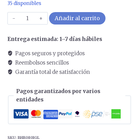
35 disponibles
Xiaomi
Añadir al carrito
OpenWear
Stereo
Entrega estimada: 1–7 días hábiles
Pro
Graphite
Pagos seguros y protegidos
Black
Reembolsos sencillos
cantidad
Garantía total de satisfacción
Pagos garantizados por varios
entidades
SKU:
BHR080IGL