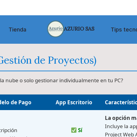
AZURIO SAS
Tienda
Tips tecn
(Gestión de Proyectos)
 la nube o solo gestionar individualmente en tu PC?
elo de Pago
App Escritorio
Característi
La opción m
Incluye la ap
ripción
Sí
Project Web 