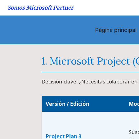
Saltar
Somos Microsoft Partner
al
contenido
Página principal
1. Microsoft Project 
Decisión clave: ¿Necesitas colaborar en
Versión / Edición
Mod
Susc
Project Plan 3