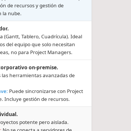
ión de recursos y gestión de
n la nube.
dor.
a (Gantt, Tablero, Cuadrícula). Ideal
s del equipo que solo necesitan
reas, no para Project Managers.
corporativo on-premise.
s las herramientas avanzadas de
ave:
Puede sincronizarse con Project
. Incluye gestión de recursos.
ividual.
royectos potente pero aislada.
:
No se conecta a servidores de