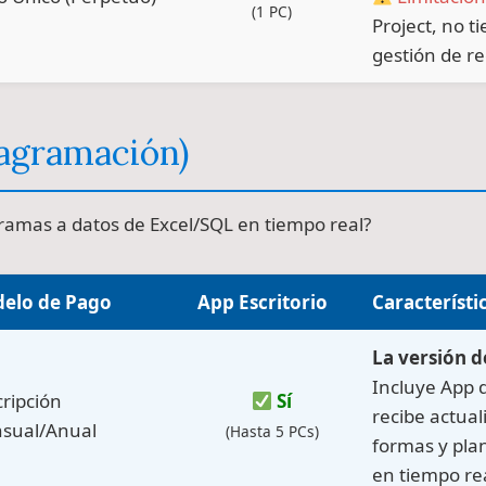
(1 PC)
Project, no t
gestión de r
iagramación)
gramas a datos de Excel/SQL en tiempo real?
elo de Pago
App Escritorio
Característi
La versión de
Incluye App d
ripción
Sí
recibe actua
sual/Anual
(Hasta 5 PCs)
formas y plan
en tiempo rea