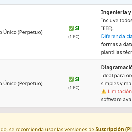
Ingeniería y
Incluye todo
Sí
IEEE).
o Único (Perpetuo)
Diferencia cl
(1 PC)
formas a dato
plantillas té
Diagramació
Ideal para o
Sí
o Único (Perpetuo)
simples y ma
(1 PC)
Limitación
software ava
alado, se recomienda usar las versiones de
Suscripción (Pl