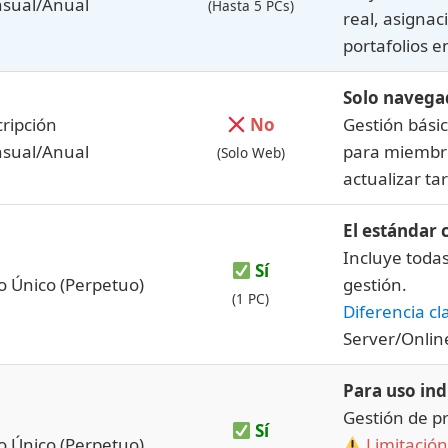
sual/Anual
(Hasta 5 PCs)
real, asignac
portafolios e
Solo navega
ripción
No
Gestión básic
sual/Anual
para miembro
(Solo Web)
actualizar ta
El estándar 
Incluye toda
Sí
o Único (Perpetuo)
gestión.
(1 PC)
Diferencia cl
Server/Online
Para uso ind
Gestión de p
Sí
o Único (Perpetuo)
Limitación