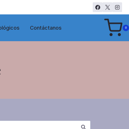
ológicos
Contáctanos
0
e