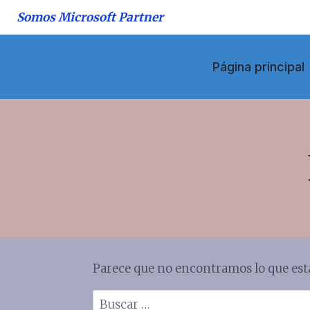
Saltar
Somos Microsoft Partner
al
contenido
Página principal
Parece que no encontramos lo que est
Buscar: