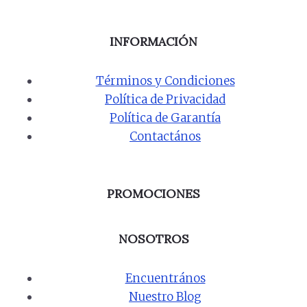
INFORMACIÓN
Términos y Condiciones
Política de Privacidad
Política de Garantía
Contactános
PROMOCIONES
NOSOTROS
Encuentrános
Nuestro Blog