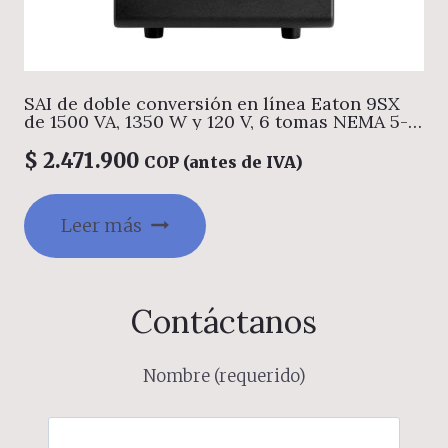
SAI de doble conversión en línea Eaton 9SX
de 1500 VA, 1350 W y 120 V, 6 tomas NEMA 5-
15R, opción de tarjeta de red cibersegura,
autonomía extendida, torre
$
2.471.900
COP (antes de IVA)
Leer más
Contáctanos
Nombre (requerido)