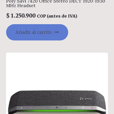
Poly Savi 7420 Office Stereo DECT 1920-1930
MHz Headset
$
1.250.900
COP (antes de IVA)
Añadir al carrito