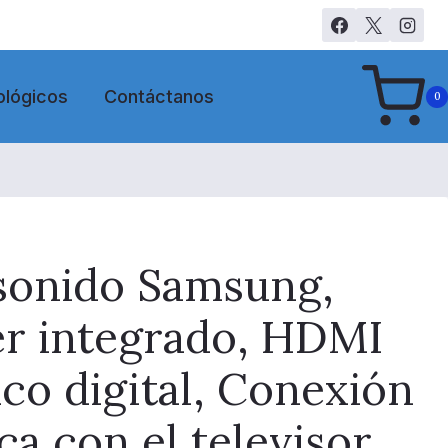
ológicos
Contáctanos
0
 sonido Samsung,
r integrado, HDMI
co digital, Conexión
ca con el televisor,