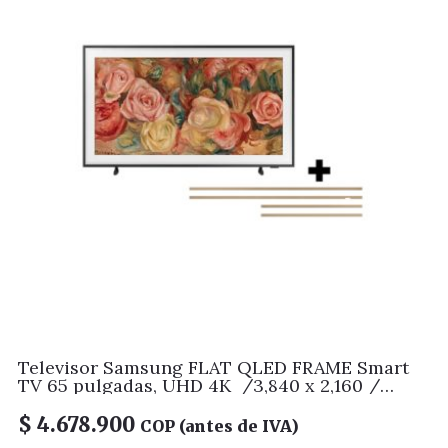
Televisor Samsung FLAT QLED FRAME Smart
TV 65 pulgadas, UHD 4K /3,840 x 2,160 /
DVB-T2 / Wifi 5/ Modo Arte/ NQ4 AI Gen 2
procesador/ 144Hz/ Pantalla mate /Bluetooth
$
4.678.900
COP (antes de IVA)
5.3/ Dual Led / asistente de voz / Multiview/