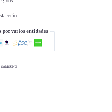
egidos
s
isfacción
 por varios entidades
,
SAMSUNG