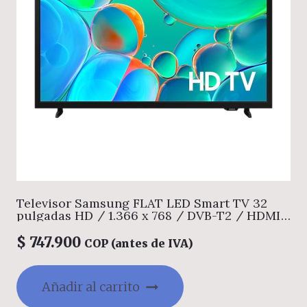
Televisor Samsung FLAT LED Smart TV 32
pulgadas HD / 1.366 x 768 / DVB-T2 / HDMI
x 2 / USB x 1 / LAN/ Sistema operativo
TIZEN/ Air play/ 10W sonido /abre y edita
$
747.900
COP (antes de IVA)
archivos de Office/ Garantía 1 año. Ficha
técnica completa en www.samsung.com.co
Añadir al carrito