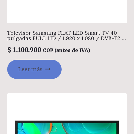
Televisor Samsung FLAT LED Smart TV 40
pulgadas FULL HD / 1.920 x 1.080 / DVB-T2 /
HDMI x 2 / USB x 1 / LAN/ Sistema operativo
TIZEN/ Air play/ 20W sonido /abre y edita
$
1.100.900
COP (antes de IVA)
archivos de Office/ Garantía 1 año. Ficha
técnica completa en www.samsung.com.co
Leer más