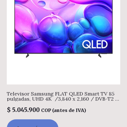
Televisor Samsung FLAT QLED Smart TV 85
pulgadas, UHD 4K /3,840 x 2,160 / DVB-T2 /
Procesador Q4 lite/ Bluetooth / Dual Led /
asistente de voz Bixby / modo ambiente/
$
5.045.900
COP (antes de IVA)
Modo Juego/ HDMI x 3 / USB x 1 /LAN/ abre
y edita archivos de Office/ Garantía 1 año,
Ficha tecnica completa en