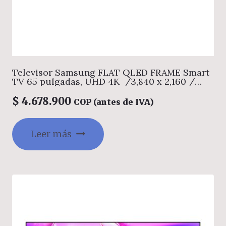
Televisor Samsung FLAT QLED FRAME Smart
TV 65 pulgadas, UHD 4K /3,840 x 2,160 /
DVB-T2 / Wifi 5/ Modo Arte/ NQ4 AI Gen 2
procesador/ 144Hz/ Pantalla mate
$
4.678.900
COP (antes de IVA)
/Bluetooth 5.3/ Dual Led / asistente de voz
/ Multiview/ modo ambiente/ Modo Juego/
HDMI x 4 / USB x 2 /LAN/ One conect /40W
Leer más
audio/ abre y edita archivos de Office/
Control Solar/Garantía 1 añ