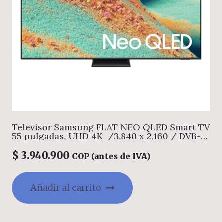
Televisor Samsung FLAT NEO QLED Smart TV
55 pulgadas, UHD 4K /3,840 x 2,160 / DVB-
T2 / Procesador QN4 IA GEN2 144Hz/
Bluetooth / Dual Led / asistente de voz /
$
3.940.900
COP (antes de IVA)
modo ambiente/ Modo Juego/ HDMI x 4 /
USB x 2 /LAN/ abre y edita archivos de
Office/ Control Solar/Garantía 1 año, Ficha
Añadir al carrito
tecnica completa en www.samsung.com.co