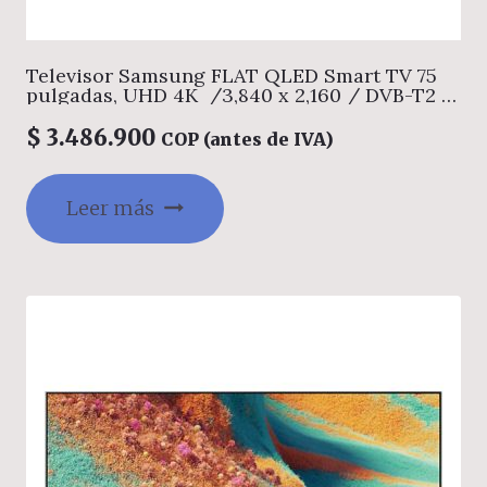
Televisor Samsung FLAT QLED Smart TV 75
pulgadas, UHD 4K /3,840 x 2,160 / DVB-T2 /
Procesador Q4 lite/ Bluetooth / Dual Led /
asistente de voz Bixby / modo ambiente/
$
3.486.900
COP (antes de IVA)
Modo Juego/ HDMI x 3 / USB x 1 /LAN/ abre
y edita archivos de Office/Garantía 1 año,
Ficha tecnica completa en
Leer más
www.samsung.com.co