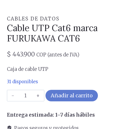
CABLES DE DATOS
Cable UTP Cat6 marca
FURUKAWA CAT6
$
443.900
COP (antes de IVA)
Caja de cable UTP
31 disponibles
Cable
Añadir al carrito
UTP
Cat6
Entrega estimada: 1–7 días hábiles
marca
FURUKAWA
Pagos seguros y protegidos