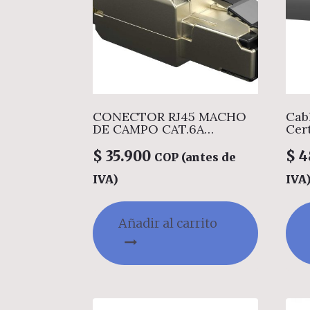
CONECTOR RJ45 MACHO
Cab
DE CAMPO CAT.6A
Cer
INDUSTRIAL BLINDADO
T568
$
35.900
$
4
COP (antes de
IVA)
IVA
Añadir al carrito