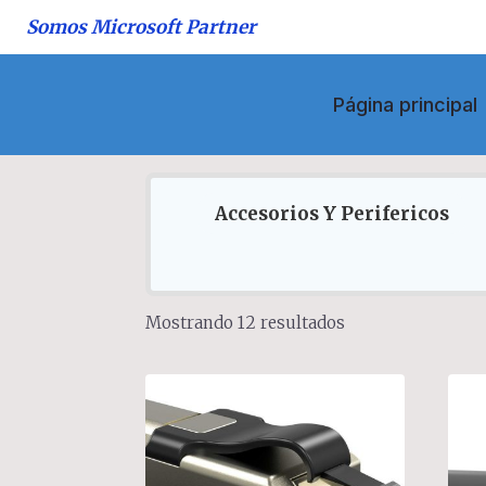
Saltar
Somos Microsoft Partner
al
contenido
Página principal
Accesorios Y Perifericos
Sorted
Mostrando 12 resultados
by
popularity