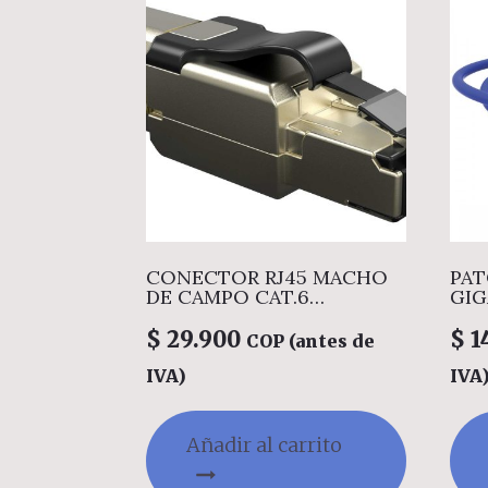
CONECTOR RJ45 MACHO
PAT
DE CAMPO CAT.6
GIGALAN 
INDUSTRIAL BLINDADO
T56
T568A
$
29.900
$
1
COP (antes de
IVA)
IVA
Añadir al carrito