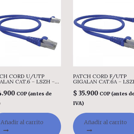
CH CORD U/UTP
PATCH CORD F/UTP
CAT.6 – LSZH –
GIGALAN CAT.6A – LSZH –
8A/B –
T568A/B – 3.0
4.900
$
35.900
COP (antes de
COP (antes d
)
IVA)
Añadir al carrito
Añadir al carrito