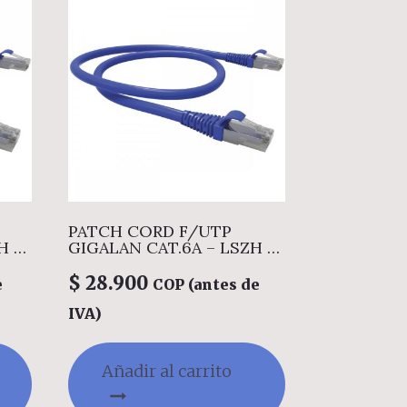
PATCH CORD F/UTP
GIGALAN CAT.6A – LSZH –
T568A/B – 2.0
$
28.900
e
COP (antes de
IVA)
Añadir al carrito