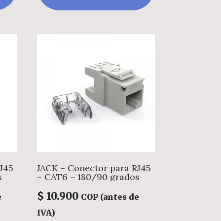
J45
JACK – Conector para RJ45
s
– CAT6 – 180/90 grados
$
10.900
e
COP (antes de
IVA)