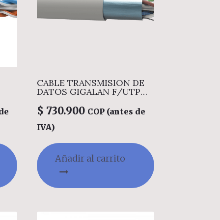
CABLE TRANSMISION DE
DATOS GIGALAN F/UTP
23AWGX4P CAT .6A LSZH
$
730.900
de
COP (antes de
IVA)
Añadir al carrito