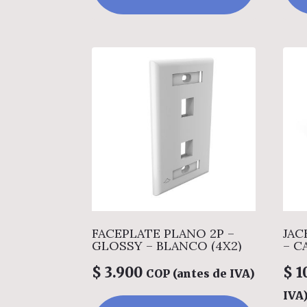
FACEPLATE PLANO 2P –
JAC
GLOSSY – BLANCO (4X2)
– C
$
3.900
$
1
COP (antes de IVA)
IVA