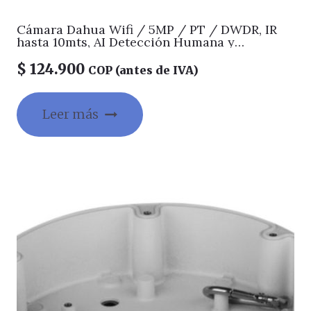
Cámara Dahua Wifi / 5MP / PT / DWDR, IR
hasta 10mts, AI Detección Humana y
Mascotas, Patrullas (Preset Patrol)
Autoseguimiento, Alarma por Sonido
$
124.900
COP (antes de IVA)
Anormal, Boton de Llamada, WIFI 6, Audio
vidireccional, Soporta Micro SD hasta 256GB,
Gestion desde la App DMSS (Dahua)
Leer más