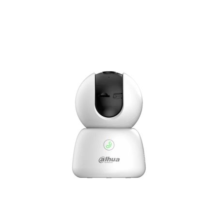
V:54
D:
117°/Material
Plástico
cantidad