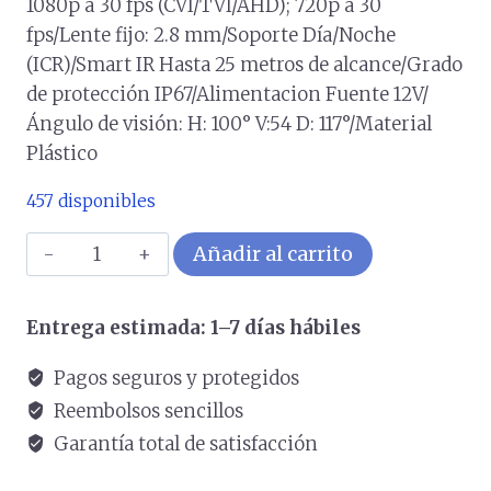
1080p a 30 fps (CVI/TVI/AHD); 720p a 30
fps/Lente fijo: 2.8 mm/Soporte Día/Noche
(ICR)/Smart IR Hasta 25 metros de alcance/Grado
de protección IP67/Alimentacion Fuente 12V/
Ángulo de visión: H: 100° V:54 D: 117°/Material
Plástico
457 disponibles
Camara
Añadir al carrito
Analoga
tipo
Entrega estimada: 1–7 días hábiles
Domo
de
Pagos seguros y protegidos
2MP/
Reembolsos sencillos
Resolución
Garantía total de satisfacción
máxima:
1920×1080