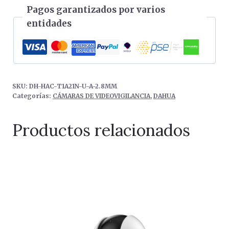
Pagos garantizados por varios
(Full
entidades
HD
1080p)/Cuadros
1080p
a
30
SKU:
DH-HAC-T1A21N-U-A-2.8MM
fps
Categorías:
CÁMARAS DE VIDEOVIGILANCIA
,
DAHUA
(CVI/TVI/AHD);
720p
Productos relacionados
a
30
fps/Lente
fijo:
2.8
mm/Soporte
Día/Noche