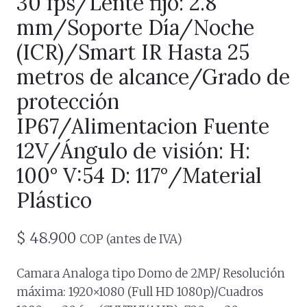
30 fps/Lente fijo: 2.8
mm/Soporte Día/Noche
(ICR)/Smart IR Hasta 25
metros de alcance/Grado de
protección
IP67/Alimentacion Fuente
12V/Ángulo de visión: H:
100° V:54 D: 117°/Material
Plástico
$
48.900
COP (antes de IVA)
Camara Analoga tipo Domo de 2MP/ Resolución
máxima: 1920×1080 (Full HD 1080p)/Cuadros