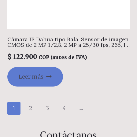
Cámara IP Dahua tipo Bala, Sensor de imagen
CMOS de 2 MP 1/2,8, 2 MP a 25/30 fps, 265, IR
30 m, DWDR, 3D NR, HLC, BLC, marca de agua
digital, ROI, SMART H,264+/H,265+, 12
$
122.900
COP (antes de IVA)
VDC/PoE, IP67,Admite, Admite detección
humana
Leer más
1
2
3
4
→
Contáctanos