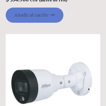
conflicto de IP, acceso ilegal, 12V DC/PoE,
IP67
Añadir al carrito