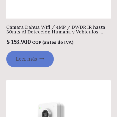
Cámara Dahua Wifi / 4MP / DWDR IR hasta
30mts AI Detección Humana y Vehiculos,
Puerto de Alarma Externo, Administración
Web, PoE, Alarma por Sonido Anormal, WIFI 6,
$
153.900
COP (antes de IVA)
Audio vidireccional, Soporta Micro SD hasta
256GB Gestion desde la App DMSS (Dahua)
Leer más