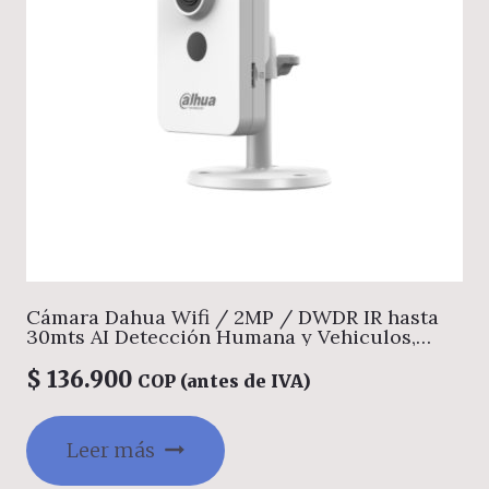
Cámara Dahua Wifi / 2MP / DWDR IR hasta
30mts AI Detección Humana y Vehiculos,
Puerto de Alarma Externo, Administración
Web, PoE, Alarma por Sonido Anormal, WIFI 6,
$
136.900
COP (antes de IVA)
Audio vidireccional, Soporta Micro SD hasta
256GB, Gestion desde la App DMSS (Dahua)
Leer más