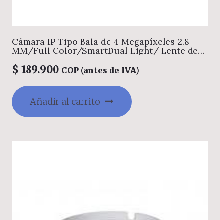
Cámara IP Tipo Bala de 4 Megapíxeles 2.8
MM/Full Color/SmartDual Light/ Lente de
2.8mm/ 94 Grados de Apertura/ Micrófono
Integrado/ 15 Metros de Iluminación con Luz
$
189.900
COP (antes de IVA)
Visible/ Compresión H.265+/ Metal
+Plástico/ IP67/ IR y Luz calida 30mts/Audio
Incorporado/
Añadir al carrito