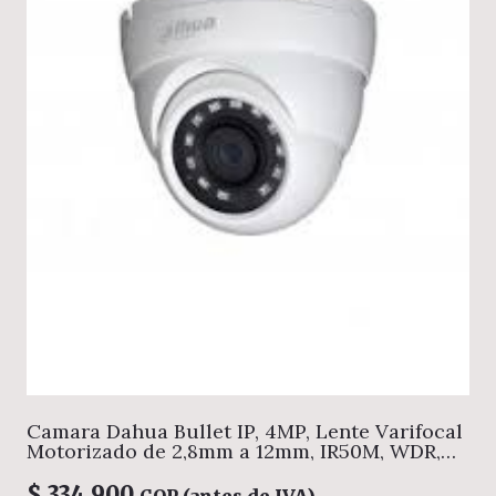
Camara Dahua Bullet IP, 4MP, Lente Varifocal
Motorizado de 2,8mm a 12mm, IR50M, WDR,
Alertas por: Detección de movimiento,
manipulación de video, desconexión de red,
$
334.900
COP (antes de IVA)