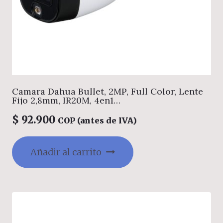
Camara Dahua Bullet, 2MP, Full Color, Lente
Fijo 2,8mm, IR20M, 4en1
(CVI/TVI/AHD/CVBS), Semimetalica, DWDR,
StarLight, IP67, 12VDC
$
92.900
COP (antes de IVA)
Añadir al carrito