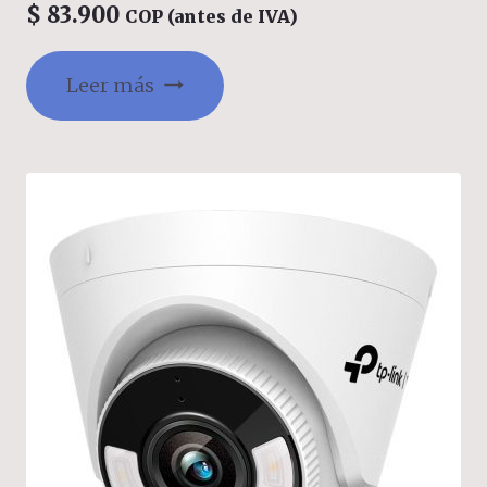
HASTA 256GB, DETECCION DE MOVIMIENTO,
$
83.900
COP (antes de IVA)
USB-C
Leer más