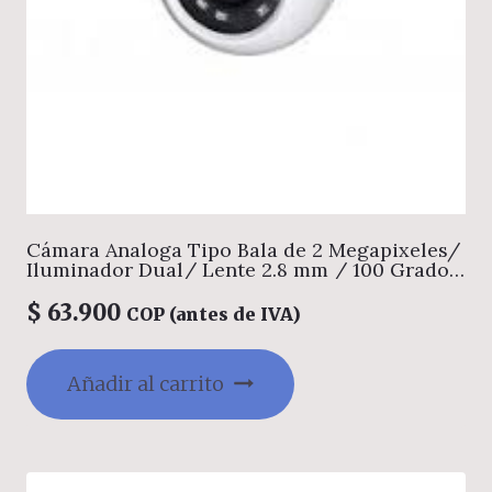
Cámara Analoga Tipo Bala de 2 Megapixeles/
Iluminador Dual/ Lente 2.8 mm / 100 Grados
de Apertura/ Smart IR 30 Mts/ Uso Interior/
CVI/TVI/AHD/CBVS/ IP67/ DIDIRECCIONAL
$
63.900
COP (antes de IVA)
MIC 8MT/ PLASTICA
Añadir al carrito