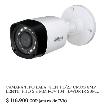
mm,
WDR
120
dB,
IP67,
IK10,
PoE.
cantidad
CAMARA TIPO BALA 4 EN 1 1/2,7 CMOS 8MP
LENTE FIJO 2,8 MM FOV 104° DWDR IR 20M
IP50
$
116.900
COP (antes de IVA)