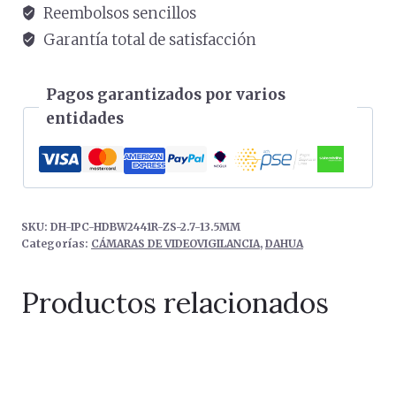
4MP
Reembolsos sencillos
a
Garantía total de satisfacción
20
ips,
Pagos garantizados por varios
Smart
entidades
H265+,
Smart
IR
de
40
SKU:
DH-IPC-HDBW2441R-ZS-2.7-13.5MM
metros,
Categorías:
CÁMARAS DE VIDEOVIGILANCIA
,
DAHUA
óptica
motorizada
Productos relacionados
de
2,7
a
13,5