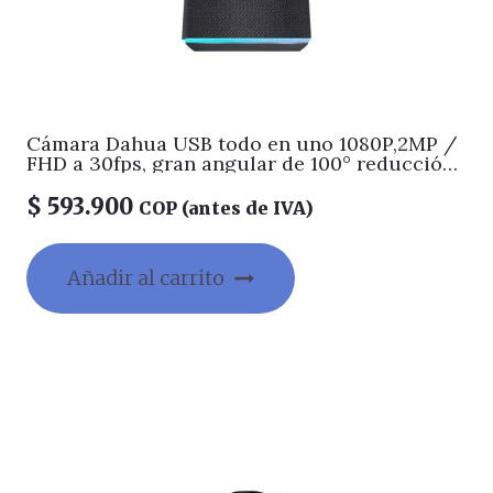
Cámara Dahua USB todo en uno 1080P,2MP /
FHD a 30fps, gran angular de 100° reducción
de ruido digital 3D,Procesamiento de voz
multidimensional, presenta más naturaleza,
$
593.900
COP (antes de IVA)
voz abundante y clara,Algoritmo de matriz
omnidireccional de 4 micrófonos, captación
de sonido de 360° y 4mts (radio),Admite
Añadir al carrito
reducción de ruido AI/AEC/ANS/AGC;
Suprima eficazmente