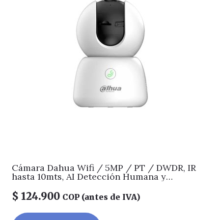
Cámara Dahua Wifi / 5MP / PT / DWDR, IR
hasta 10mts, AI Detección Humana y
Mascotas, Patrullas (Preset Patrol)
Autoseguimiento, Alarma por Sonido
$
124.900
COP (antes de IVA)
Anormal, Boton de Llamada, WIFI 6, Audio
vidireccional, Soporta Micro SD hasta 256GB,