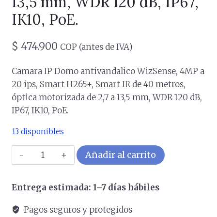
13,5 mm, WDR 120 dB, IP67,
IK10, PoE.
$
474.900
COP (antes de IVA)
Camara IP Domo antivandalico WizSense, 4MP a
20 ips, Smart H265+, Smart IR de 40 metros,
óptica motorizada de 2,7 a 13,5 mm, WDR 120 dB,
IP67, IK10, PoE.
13 disponibles
Camara
Añadir al carrito
IP
Domo
Entrega estimada: 1–7 días hábiles
antivandalico
WizSense,
Pagos seguros y protegidos