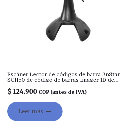
Escáner Lector de códigos de barra 3nStar
SCI150 de código de barras Imager 1D de
mano con base,2500 Pixeles, IP54, 350+/-50
lecturas por segundo
$
124.900
COP (antes de IVA)
Leer más