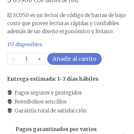
COP (antes de IVA)
El SC050 es un lector de código de barras de bajo
costo que provee lecturas rápidas y confiables
además de un diseño ergonómico y liviano.
157 disponibles
Escáner
Añadir al carrito
3NSTAR
Manual
Entrega estimada: 1–7 días hábiles
De
Código
Pagos seguros y protegidos
De
Reembolsos sencillos
Barras
Garantía total de satisfacción
1D
COLOR
Pagos garantizados por varios
Negro