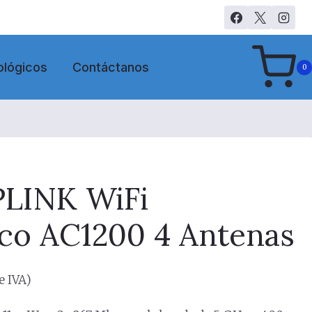
ológicos
Contáctanos
0
PLINK WiFi
ico AC1200 4 Antenas
e IVA)