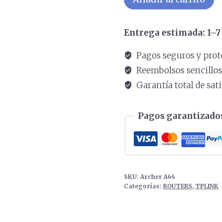
TPLINK
WiFi
Entrega estimada: 1–7 
inalámbrico
AC1200
Pagos seguros y prot
4
Reembolsos sencillo
Antenas
Garantía total de sat
cantidad
Pagos garantizados
SKU:
Archer A64
Categorías:
ROUTERS
,
TPLINK