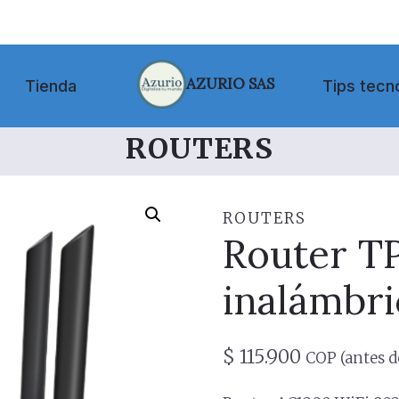
AZURIO SAS
Tienda
Tips tecn
ROUTERS
ROUTERS
Router T
inalámbr
$
115.900
COP (antes d