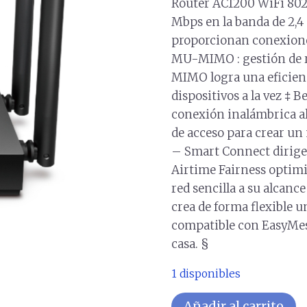
Router AC1200 WiFi 802.
Mbps en la banda de 2,4
proporcionan conexione
MU-MIMO : gestión de r
MIMO logra una eficien
dispositivos a la vez ‡
conexión inalámbrica a
de acceso para crear un
– Smart Connect dirige 
Airtime Fairness optimiz
red sencilla a su alcan
crea de forma flexible u
compatible con EasyMesh
casa. §
1 disponibles
Router
Añadir al carrito