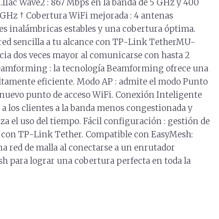
11ac Wave2 : 867 Mbps en la banda de 5 GHz y 400
 GHz † Cobertura WiFi mejorada : 4 antenas
s inalámbricas estables y una cobertura óptima.
ed sencilla a tu alcance con TP-Link TetherMU-
cia dos veces mayor al comunicarse con hasta 2
 Beamforming : la tecnología Beamforming ofrece una
ltamente eficiente. Modo AP : admite el modo Punto
 nuevo punto de acceso WiFi. Conexión Inteligente
a los clientes a la banda menos congestionada y
a el uso del tiempo. Fácil configuración : gestión de
ce con TP-Link Tether. Compatible con EasyMesh:
na red de malla al conectarse a un enrutador
 para lograr una cobertura perfecta en toda la