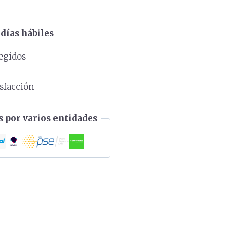
días hábiles
egidos
s
isfacción
 por varios entidades