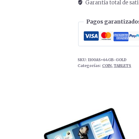
Garantía total de sat
COLOR
Dorado
Pagos garantizados
cantidad
SKU:
1100AS+64GB-GOLD
Categorías:
COIN
,
TABLETS