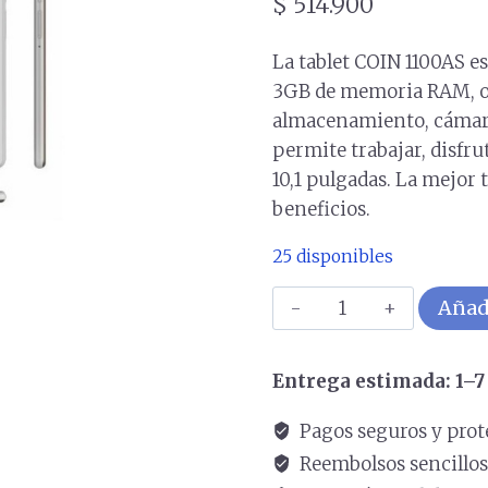
$
514.900
La tablet COIN 1100AS es
3GB de memoria RAM, oc
almacenamiento, cámara 
permite trabajar, disfru
10,1 pulgadas. La mejor 
beneficios.
25 disponibles
Tableta
Añadi
COIN
1100AS
Entrega estimada: 1–7 
RAM
3GB
Pagos seguros y prot
ROM
Reembolsos sencillo
64GB