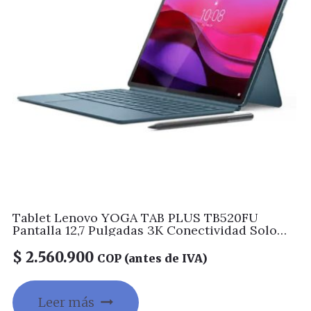
Tablet Lenovo YOGA TAB PLUS TB520FU
Pantalla 12,7 Pulgadas 3K Conectividad Solo
Wifi Memoria 16GB + Almacenamiento 256GB
Color Cerceta de marea Incluye teclado y
$
2.560.900
COP (antes de IVA)
Lapiz
Leer más