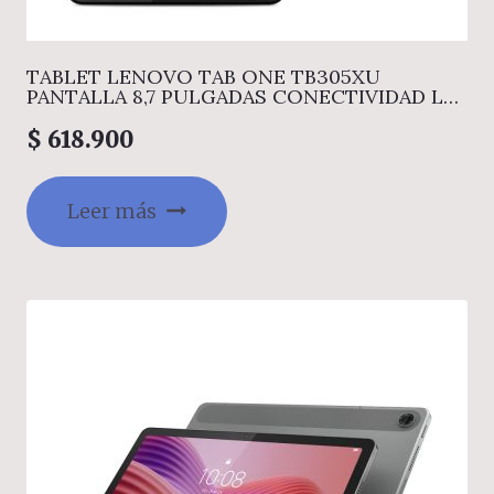
TABLET LENOVO TAB ONE TB305XU
PANTALLA 8,7 PULGADAS CONECTIVIDAD LTE
MEMORIA 4GB + ALMACENAMIENTO 128GB
COLOR GIRS INCLUYE ESTUCHE
$
618.900
Leer más