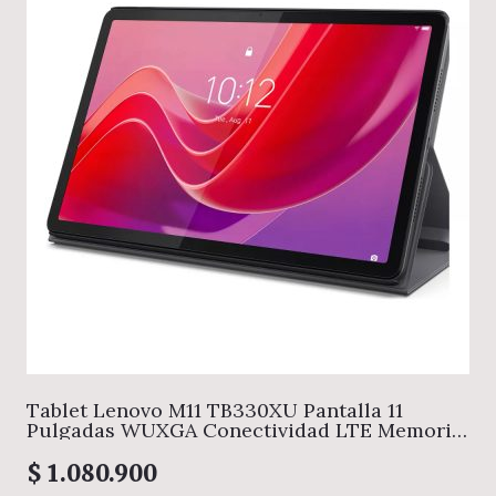
Tablet Lenovo M11 TB330XU Pantalla 11
Pulgadas WUXGA Conectividad LTE Memoria
8GB + Almacenamiento 128GB Color Luna
Grey Incluye Folio Case + Lenovo Tab Pen
$
1.080.900
Plus