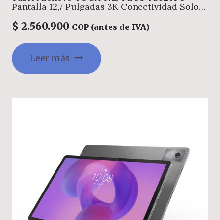
Pantalla 12,7 Pulgadas 3K Conectividad Solo
Wifi Memoria 16GB + Almacenamiento 256GB
Color Cerceta de marea Incluye teclado y
$
2.560.900
COP (antes de IVA)
Lapiz
Leer más