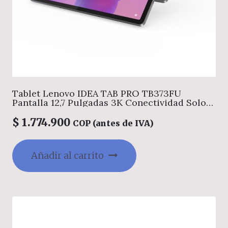
Tablet Lenovo IDEA TAB PRO TB373FU
Pantalla 12,7 Pulgadas 3K Conectividad Solo
Wifi Memoria 8GB + Almacenamiento 256GB
Color Gris Incluye Estuche y Lapiz
$
1.774.900
COP (antes de IVA)
Añadir al carrito