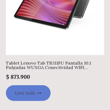
Tablet Lenovo Tab TB311FU Pantalla 10.1
Pulgadas WUXGA Conectividad WIFI
Memoria 4GB + Almacenamiento 128GB Gris
Incluye Folio Case y EarBuds
$
873.900
Leer más