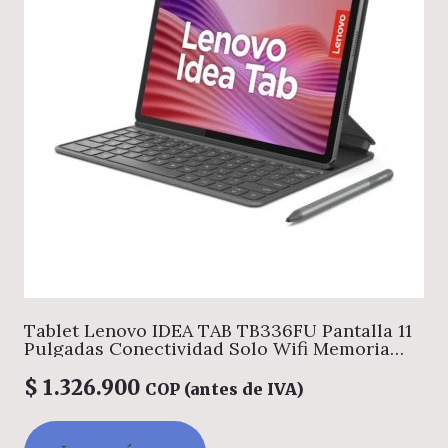
Tablet Lenovo IDEA TAB TB336FU Pantalla 11
Pulgadas Conectividad Solo Wifi Memoria
8GB + Almacenamiento 128GB Color Gris
Incluye Teclado y Lapiz
$
1.326.900
COP (antes de IVA)