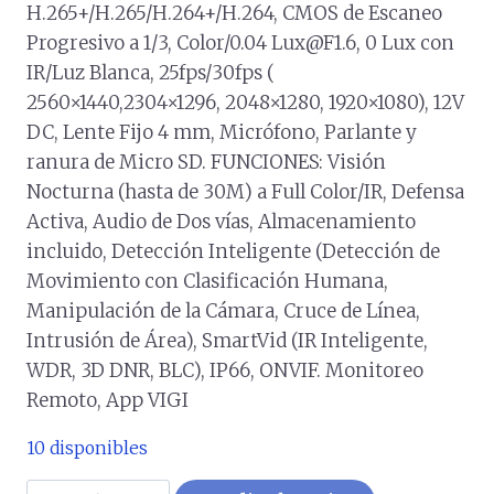
H.265+/H.265/H.264+/H.264, CMOS de Escaneo
Progresivo a 1/3, Color/0.04
Lux@F1.6
, 0 Lux con
IR/Luz Blanca, 25fps/30fps (
2560×1440,2304×1296, 2048×1280, 1920×1080), 12V
DC, Lente Fijo 4 mm, Micrófono, Parlante y
ranura de Micro SD. FUNCIONES: Visión
Nocturna (hasta de 30M) a Full Color/IR, Defensa
Activa, Audio de Dos vías, Almacenamiento
incluido, Detección Inteligente (Detección de
Movimiento con Clasificación Humana,
Manipulación de la Cámara, Cruce de Línea,
Intrusión de Área), SmartVid (IR Inteligente,
WDR, 3D DNR, BLC), IP66, ONVIF. Monitoreo
Remoto, App VIGI
10 disponibles