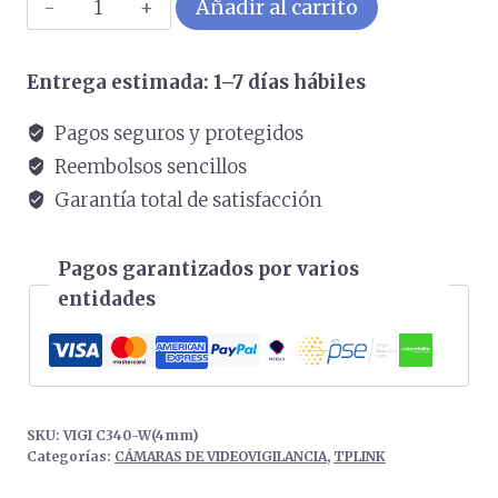
VIGI
Añadir al carrito
C340-
W(4mm)
Entrega estimada: 1–7 días hábiles
cantidad
Pagos seguros y protegidos
Reembolsos sencillos
Garantía total de satisfacción
Pagos garantizados por varios
entidades
SKU:
VIGI C340-W(4mm)
Categorías:
CÁMARAS DE VIDEOVIGILANCIA
,
TPLINK