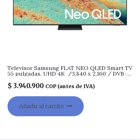
Televisor Samsung FLAT NEO QLED Smart TV
55 pulgadas, UHD 4K /3,840 x 2,160 / DVB-
T2 / Procesador QN4 IA GEN2 144Hz/
Bluetooth / Dual Led / asistente de voz /
$
3.940.900
COP (antes de IVA)
modo ambiente/ Modo Juego/ HDMI x 4 /
USB x 2 /LAN/ abre y edita archivos de
Office/ Control Solar/Garantía 1 año, Ficha
Añadir al carrito
tecnica completa en www.samsung.com.co