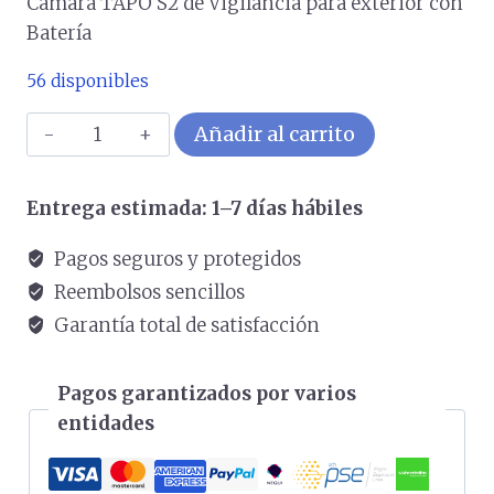
Camara TAPO S2 de Vigilancia para exterior con
Batería
56 disponibles
Camara
Añadir al carrito
TAPO
S2
Entrega estimada: 1–7 días hábiles
de
Vigilancia
Pagos seguros y protegidos
para
Reembolsos sencillos
exterior
Garantía total de satisfacción
con
Batería
Pagos garantizados por varios
cantidad
entidades