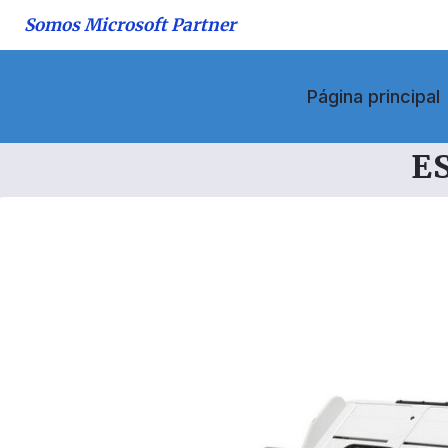
Saltar
Somos Microsoft Partner
al
contenido
Página principal
E