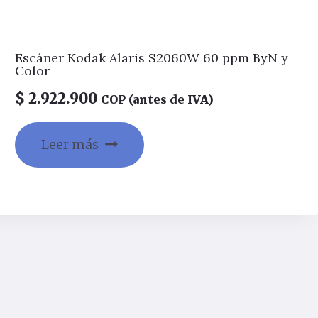
Escáner Kodak Alaris S2060W 60 ppm ByN y
Color
$
2.922.900
COP (antes de IVA)
Leer más