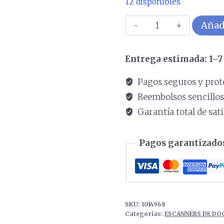
12 disponibles
Escáner
Añadi
KODAK
ALARIS
Entrega estimada: 1–7 
50
ppm
Pagos seguros y prot
ByN
Reembolsos sencillo
S2050
Garantía total de sat
COLOR
Blanco
Pagos garantizados
cantidad
SKU:
1014968
Categorías:
ESCANNERS DE D