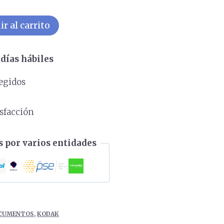
r al carrito
días hábiles
egidos
s
isfacción
 por varios entidades
OCUMENTOS
,
KODAK