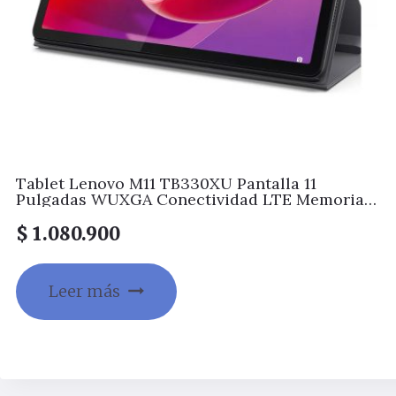
Tablet Lenovo M11 TB330XU Pantalla 11
Pulgadas WUXGA Conectividad LTE Memoria
8GB + Almacenamiento 128GB Color Luna Grey
Incluye Folio Case + Lenovo Tab Pen Plus
$
1.080.900
Leer más