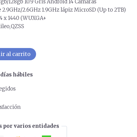
8gb/128gb 10.9 Gris Android 14 Cámaras
2.9GHz/2.6GHz 1.9GHz lápiz MicroSD (Up to 2TB)
04 x 1440 (WUXGA+
ileo,QZSS
r al carrito
días hábiles
egidos
s
isfacción
 por varios entidades