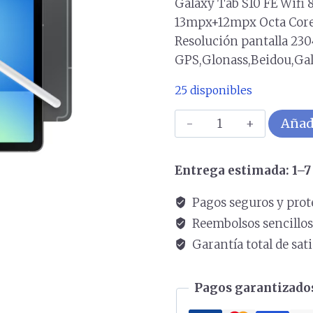
Galaxy Tab S10 FE Wifi 
13mpx+12mpx Octa Core 
Resolución pantalla 23
GPS,Glonass,Beidou,Gal
25 disponibles
Galaxy
Añadi
Tab
S10
Entrega estimada: 1–7 
FE
Wifi
Pagos seguros y prot
8gb/128gb
Reembolsos sencillo
10.9
Garantía total de sat
Gris
cantidad
Pagos garantizados