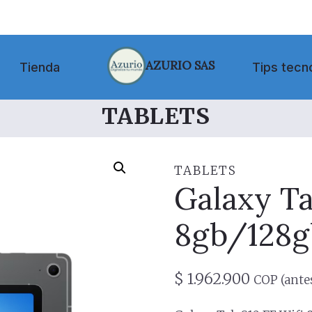
AZURIO SAS
Tienda
Tips tecn
TABLETS
TABLETS
Galaxy Ta
8gb/128gb
$
1.962.900
COP (antes