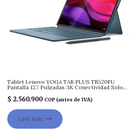
Tablet Lenovo YOGA TAB PLUS TB520FU
Pantalla 12,7 Pulgadas 3K Conectividad Solo
Wifi Memoria 16GB + Almacenamiento 256GB
Color Cerceta de marea Incluye teclado y
$
2.560.900
COP (antes de IVA)
Lapiz
Leer más