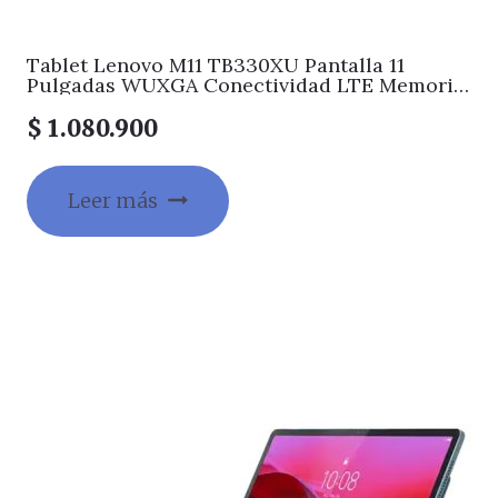
Tablet Lenovo M11 TB330XU Pantalla 11
Pulgadas WUXGA Conectividad LTE Memoria
8GB + Almacenamiento 128GB Color Luna
Grey Incluye Folio Case + Lenovo Tab Pen
$
1.080.900
Plus
Leer más